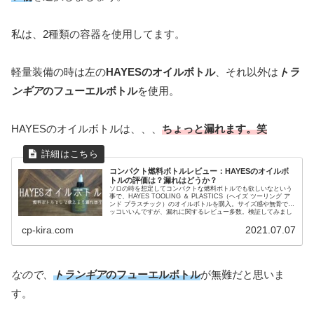
私は、2種類の容器を使用してます。
軽量装備の時は左の
HAYESのオイルボトル
、それ以外は
トラ
ンギア
のフューエルボトル
を使用。
HAYESのオイルボトルは、、、
ちょっと漏れます。笑
コンパクト燃料ボトルレビュー：HAYESのオイルボ
トルの評価は？漏れはどうか？
ソロの時を想定してコンパクトな燃料ボトルでも欲しいなという
事で、HAYES TOOLING ＆ PLASTICS（ヘイズ ツーリング ア
ンド プラスチック）のオイルボトルを購入。サイズ感や無骨でカ
ッコいいんですが、漏れに関するレビュー多数。検証してみまし
ょう。
cp-kira.com
2021.07.07
なので、
トランギア
のフューエルボトル
が無難だと思いま
す。