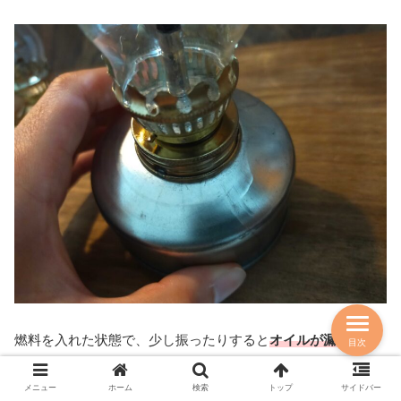
燃料を入れた状態で、少し振ったりすると
オイルが漏れてき
目次
ます。
メニュー
ホーム
検索
トップ
サイドバー