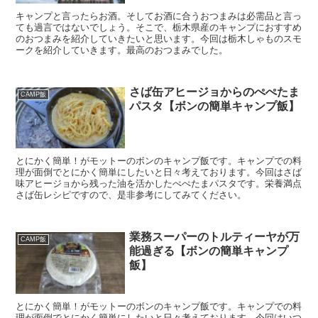
キャンプと言ったらお酒。そしてお酒に合うおつまみは必需品と言っ
ても過言ではないでしょう。そこで、栃木県産のキャンプにおすすめ
のおつまみを紹介していきたいと思います。今回は栃木しゃものスモ
ークを紹介していきます。最高のおつまみでした。
さば缶アヒージョからのぺぺたま
CAMP飯
パスタ【ボンの簡単キャンプ飯】
とにかく簡単！がモットーのボンのキャンプ飯です。キャンプでの料
理が面倒でとにかく簡単にしたいと日々考えております。今回はさば
味アヒージョから残った油を活かしたぺぺたまパスタです。栄養満点
さば缶レシピですので、是非参考にしてみてください。
業務スーパーのトルティーヤが万
CAMP飯
能過ぎる【ボンの簡単キャンプ
飯】
とにかく簡単！がモットーのボンのキャンプ飯です。キャンプでの料
理が面倒でとにかく簡単にしたいと日々考えております。今回はいつ