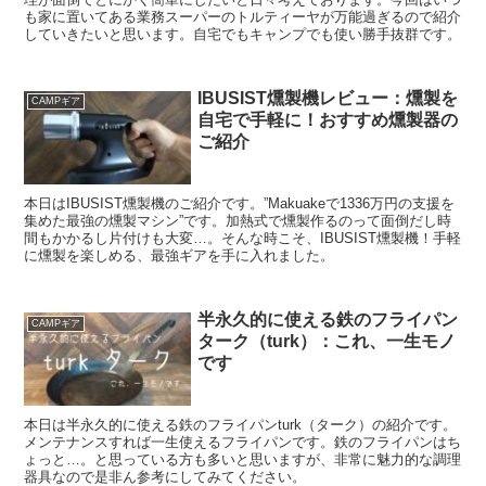
も家に置いてある業務スーパーのトルティーヤが万能過ぎるので紹介
していきたいと思います。自宅でもキャンプでも使い勝手抜群です。
IBUSIST燻製機レビュー：燻製を
CAMPギア
自宅で手軽に！おすすめ燻製器の
ご紹介
本日はIBUSIST燻製機のご紹介です。”Makuakeで1336万円の支援を
集めた最強の燻製マシン”です。加熱式で燻製作るのって面倒だし時
間もかかるし片付けも大変…。そんな時こそ、IBUSIST燻製機！手軽
に燻製を楽しめる、最強ギアを手に入れました。
半永久的に使える鉄のフライパン
CAMPギア
ターク（turk）：これ、一生モノ
です
本日は半永久的に使える鉄のフライパンturk（ターク）の紹介です。
メンテナンスすれば一生使えるフライパンです。鉄のフライパンはち
ょっと…。と思っている方も多いと思いますが、非常に魅力的な調理
器具なので是非ん参考にしてみてください。