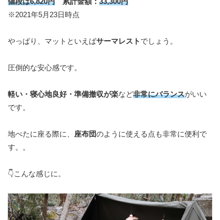
値段は6,820円
累計金額：
33,300円
※2021年5月23日時点
やっぱり、マットといえば
サーマレスト
でしょう。
圧倒的な安心感です。
軽い・寝心地良好・準備撤収が楽
など
非常にバランス
がいい
です。
地べたに座る際に、
座布団
のように使える点も非常に便利で
す。。
👇こんな感じに。