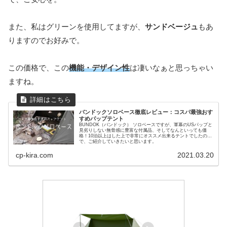
また、私はグリーンを使用してますが、
サンドベージュ
もあ
りますのでお好みで。
この価格で、この
機能・デザイン性
は凄いなぁと思っちゃい
ますね。
バンドックソロベース徹底レビュー：コスパ最強おす
すめパップテント
BUNDOK（バンドック） ソロベースですが、軍幕のUSパップと
見劣りしない無骨感に豊富な付属品、そしてなんといっても価
格！10泊以上はした上で非常にオススメ出来るテントでしたの
で、ご紹介していきたいと思います。
cp-kira.com
2021.03.20