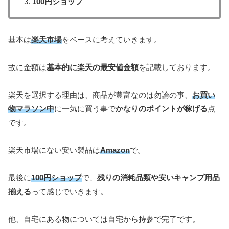
100円ショップ
基本は
楽天市場
をベースに考えていきます。
故に金額は
基本的に楽天の最安値金額
を記載しております。
楽天を選択する理由は、商品が豊富なのは勿論の事、
お買い
物マラソン中
に一気に買う事で
かなりのポイントが稼げる
点
です。
楽天市場にない安い製品は
Amazon
で。
最後に
100円ショップ
で、
残りの消耗品類や安いキャンプ用品
揃える
って感じでいきます。
他、自宅にある物については自宅から持参で完了です。